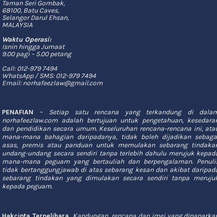
Taman Seri Gombak,
68100, Batu Caves,
Selangor Darul Ehsan,
MALAYSIA
Waktu Operasi:
Isnin hingga Jumaat
9.00 pagi – 5.00 petang
Call:
012-979 7494
WhatsApp / SMS:
012-979 7494
Email:
norhafeezlaw@gmail.com
PENAFIAN
–
Setiap satu rencana yang terkandung di dala
norhafeezlaw.com adalah bertujuan untuk pengetahuan, kesedara
dan pendidikan secara umum. Keseluruhan rencana-rencana ini, ata
mana-mana bahagian daripadanya, tidak boleh dijadikan sebaga
asas, premis atau panduan untuk memulakan sebarang tindaka
undang-undang secara sendiri tanpa terlebih dahulu merujuk kepad
mana-mana peguam yang bertauliah dan berpengalaman. Penuli
tidak bertanggungjawab di atas sebarang kesan dan akibat daripad
sebarang tindakan yang dimulakan secara sendiri tanpa meruju
kepada peguam.
Hakcipta Terpelihara.
Kandungan, rencana dan imej yang dipaparka