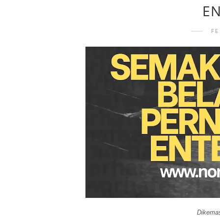
EN
FE
Dikemas