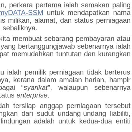
, perkara pertama ialah semakan paling
myDATA-SSM
untuk mendapatkan nama
is milikan, alamat, dan status perniagaan
 sebaliknya.
la kita membuat sebarang pembayaran atau
 yang bertanggungjawab sebenarnya ialah
 tepat memudahkan tuntutan dan kurangkan
ku ialah pemilik perniagaan tidak berterus
nnya, kerana dalam amalan harian, hampir
bagai “
syarikat
”, walaupun sebenarnya
status
enterprise
.
ah tersilap anggap perniagaan tersebut
gkan dari sudut undang-undang liabiliti,
indungan adalah untuk kedua-dua entiti