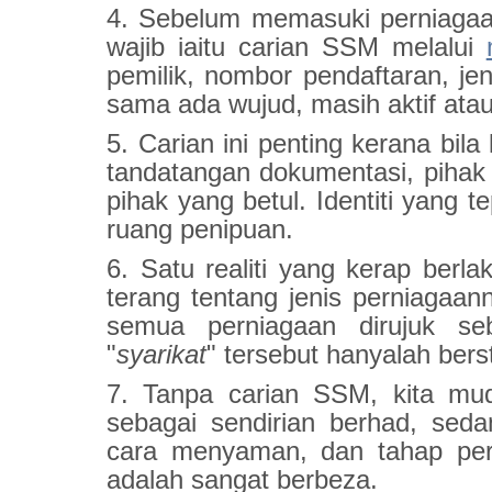
4. Sebelum memasuki perniagaan
wajib iaitu carian SSM melalui
pemilik, nombor pendaftaran, jen
sama ada wujud, masih aktif atau
5. Carian ini penting kerana bi
tandatangan dokumentasi, pihak
pihak yang betul. Identiti yang
ruang penipuan.
6. Satu realiti yang kerap berla
terang tentang jenis perniagaa
semua perniagaan dirujuk se
"
syarikat
" tersebut hanyalah ber
7. Tanpa carian SSM, kita mud
sebagai sendirian berhad, sedan
cara menyaman, dan tahap perl
adalah sangat berbeza.