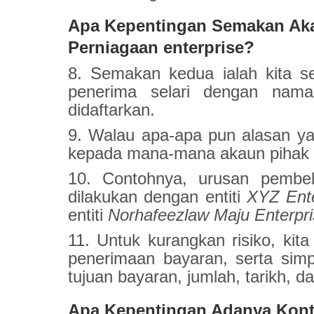
Apa Kepentingan Semakan Ak
Perniagaan enterprise?
8. Semakan kedua ialah kita s
penerima selari dengan nam
didaftarkan.
9. Walau apa-apa pun alasan yan
kepada mana-mana akaun pihak k
10. Contohnya, urusan pembel
dilakukan dengan entiti
XYZ Ente
entiti
Norhafeezlaw Maju Enterpr
11. Untuk kurangkan risiko, kita 
penerimaan bayaran, serta sim
tujuan bayaran, jumlah, tarikh, d
Apa Kepentingan Adanya Kont