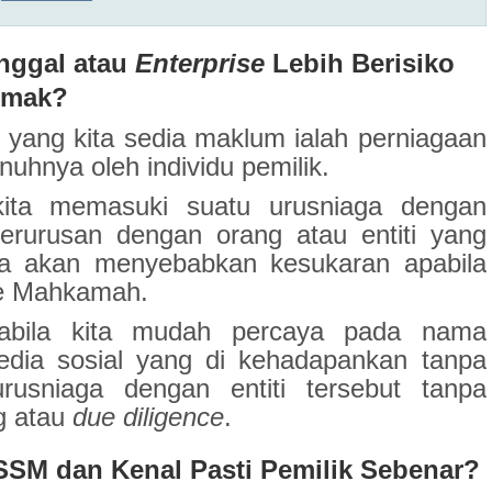
nggal atau
Enterprise
Lebih Berisiko
semak?
i yang kita sedia maklum ialah perniagaan
enuhnya oleh individu pemilik.
 kita memasuki suatu urusniaga dengan
berurusan dengan orang atau entiti yang
ya akan menyebabkan kesukaran apabila
 ke Mahkamah.
pabila kita mudah percaya pada nama
edia sosial yang di kehadapankan tanpa
usniaga dengan entiti tersebut tanpa
g atau
due diligence
.
SM dan Kenal Pasti Pemilik Sebenar?