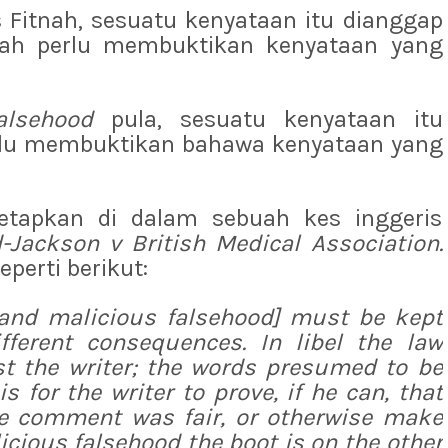
 Fitnah, sesuatu kenyataan itu dianggap
nah perlu membuktikan kenyataan yang
alsehood
pula, sesuatu kenyataan itu
erlu membuktikan bahawa kenyataan yang
itetapkan di dalam sebuah kes inggeris
ackson v British Medical Association.
erti berikut:
l and
malicious falsehood
] must be kept
ifferent consequences. In libel the law
t the writer; the words presumed to be
s for the writer to prove, if he can, that
e comment was fair, or otherwise make
icious falsehood
the boot is on the other