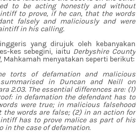
med to be acting honestly and without
intiff to prove, if he can, that the words
dant falsely and maliciously and were
ntiff in his calling.
inggeris yang dirujuk oleh kebanyakan
s-kes sebegini, iaitu
Derbyshire County
d
, Mahkamah menyatakan seperti berikut:
the torts of defamation and
malicious
y summarised in
Duncan and Neill
on
a 2.03. The essential differences are: (1)
roof: in defamation the defendant has to
words were true; in
malicious falsehood
 the words are false; (2) in an action for
intiff has to prove malice as part of his
so in the case of defamation.