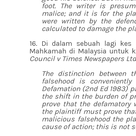
foot. The writer is presu
malice; and it is for the pla
were written by the defen
calculated to damage the plai
16. Di dalam sebuah lagi kes 
Mahkamah di Malaysia untuk ke
Council v Times Newspapers Lt
The distinction between 
falsehood
is convenientl
Defamation
(2nd Ed 1983) par
the shift in the burden of p
prove that the defamatory 
the plaintiff must prove that
malicious falsehood
the pla
cause of action; this is not 