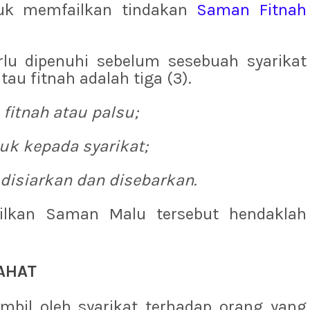
tuk memfailkan tindakan
Saman Fitnah
rlu dipenuhi sebelum sesebuah syarikat
u fitnah adalah tiga (3).
 fitnah atau palsu;
juk kepada syarikat;
h disiarkan dan disebarkan.
ailkan Saman Malu tersebut hendaklah
AHAT
ambil oleh syarikat terhadap orang yang