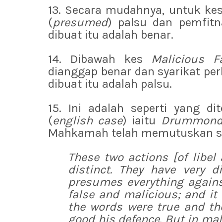
13. Secara mudahnya, untuk kes
(
presumed
) palsu dan pemfit
dibuat itu adalah benar.
14. Dibawah kes
Malicious F
dianggap benar dan syarikat p
dibuat itu adalah palsu.
15. Ini adalah seperti yang d
(
english case
) iaitu
Drummond-J
Mahkamah telah memutuskan sep
These two actions [of libe
distinct. They have very d
presumes everything agains
false and malicious; and it i
the words were true and th
good his defence. But in
mal