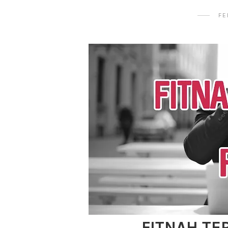
FE
FITNAH TE