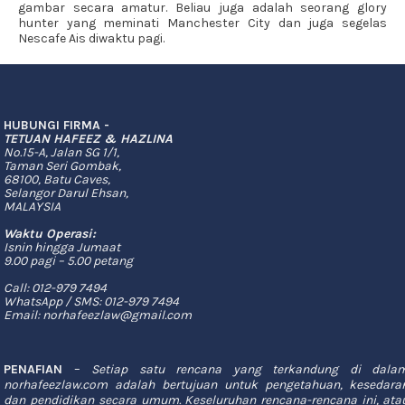
gambar secara amatur. Beliau juga adalah seorang glory
hunter yang meminati Manchester City dan juga segelas
Nescafe Ais diwaktu pagi.
HUBUNGI FIRMA -
TETUAN HAFEEZ & HAZLINA
No.15-A, Jalan SG 1/1,
Taman Seri Gombak,
68100, Batu Caves,
Selangor Darul Ehsan,
MALAYSIA
Waktu Operasi:
Isnin hingga Jumaat
9.00 pagi – 5.00 petang
Call:
012-979 7494
WhatsApp / SMS:
012-979 7494
Email:
norhafeezlaw@gmail.com
PENAFIAN
–
Setiap satu rencana yang terkandung di dala
norhafeezlaw.com adalah bertujuan untuk pengetahuan, kesedara
dan pendidikan secara umum. Keseluruhan rencana-rencana ini, ata