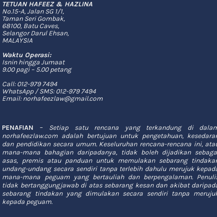
TETUAN HAFEEZ & HAZLINA
No.15-A, Jalan SG 1/1,
Taman Seri Gombak,
68100, Batu Caves,
Selangor Darul Ehsan,
MALAYSIA
Waktu Operasi:
Isnin hingga Jumaat
9.00 pagi – 5.00 petang
Call:
012-979 7494
WhatsApp / SMS:
012-979 7494
Email:
norhafeezlaw@gmail.com
PENAFIAN
–
Setiap satu rencana yang terkandung di dala
norhafeezlaw.com adalah bertujuan untuk pengetahuan, kesedara
dan pendidikan secara umum. Keseluruhan rencana-rencana ini, ata
mana-mana bahagian daripadanya, tidak boleh dijadikan sebaga
asas, premis atau panduan untuk memulakan sebarang tindaka
undang-undang secara sendiri tanpa terlebih dahulu merujuk kepad
mana-mana peguam yang bertauliah dan berpengalaman. Penuli
tidak bertanggungjawab di atas sebarang kesan dan akibat daripad
sebarang tindakan yang dimulakan secara sendiri tanpa meruju
kepada peguam.